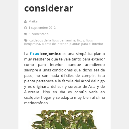
considerar
Maika
1 septiembre 2012
1 comentario
cuidados de la ficus benjamina
,
ficus
,
ficus
benjamina
,
planta de interior
,
plantas para el interior
La
ficus
benjamina
es una simpática planta
muy resistente que te vale tanto para exterior
como para interior, aunque atendiendo
siempre a unas condiciones que, dicho sea de
paso, no son nada difíciles de cumplir. Esta
planta pertenece a la familia del árbol del higo
y es originaria del sur y sureste de Asia y de
Australia. Hoy en día es común verla en
cualquier hogar y se adapta muy bien al clima
mediterráneo.