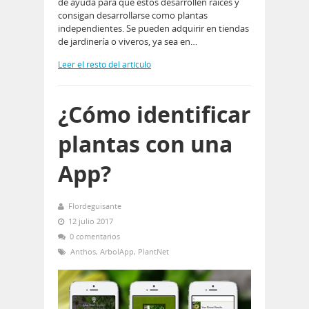
de ayuda para que éstos desarrollen raíces y
consigan desarrollarse como plantas
independientes. Se pueden adquirir en tiendas
de jardinería o viveros, ya sea en…
Leer el resto del artículo
¿Cómo identificar
plantas con una
App?
Flordeguisante
12 julio 2017
0 comentarios
Anthos
,
ArbolApp
,
PlantNet