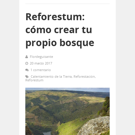
Reforestum:
cómo crear tu
propio bosque
Flordeguisante
20 marzo 2017
1 comentario
Calentamiento de la Tierra
,
Reforestación
,
Reforestum