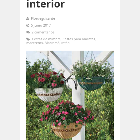
interior
Flordeguisante
5 junio 2017
2 comentarios
Cestas de mimbre
,
Cestas para macetas
,
maceteros
,
Macramé
,
ratán