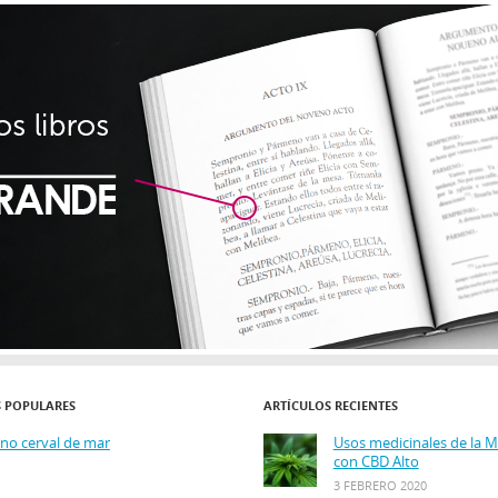
S POPULARES
ARTÍCULOS RECIENTES
ino cerval de mar
Usos medicinales de la 
con CBD Alto
3 FEBRERO 2020