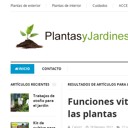
Plantas de exterior
Plantas de interior
Cuidados
ACCE
INICIO
CONTACTO
ARTÍCULOS RECIENTES
RESULTADOS DE ARTÍCULOS PARA 
Trabajos de
Funciones vit
otoño para
el jardín
las plantas
Kit de
Calintz
29 febrero 2012
17 c
cultivo para