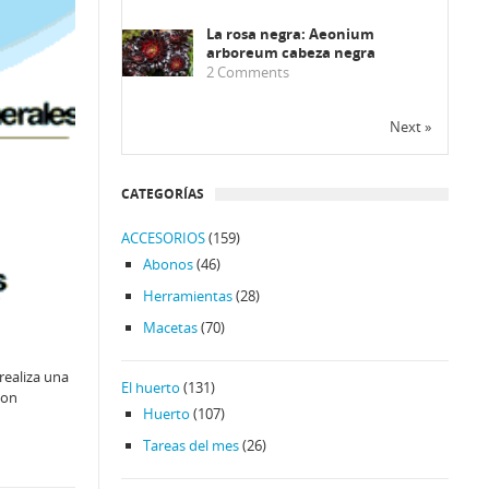
La rosa negra: Aeonium
arboreum cabeza negra
2
Comments
Next »
CATEGORÍAS
ACCESORIOS
(159)
Abonos
(46)
Herramientas
(28)
Macetas
(70)
realiza una
El huerto
(131)
son
Huerto
(107)
Tareas del mes
(26)