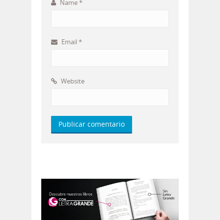
Name
*
Email
*
Website