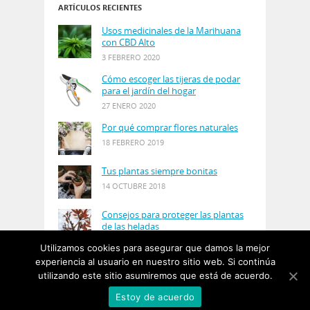
ARTÍCULOS RECIENTES
Usos medicinales de la Marihuana
con CBD Alto
3 FEBRERO 2020
Cómo escoger las tijeras de podar
para el jardín del hogar
27 ENERO 2020
Por qué comprar flores naturales
18 FEBRERO 2019
Tus plantas siempre bonitas
14 OCTUBRE 2018
Consejos para proteger las plantas
de las heladas
21 AGOSTO 2018
Utilizamos cookies para asegurar que damos la mejor
experiencia al usuario en nuestro sitio web. Si continúa
utilizando este sitio asumiremos que está de acuerdo.
© Copyright 2019
PlantasyJardines
· Designed by
Estoy de acuerdo
Salgarus Inc