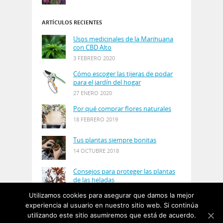
ARTÍCULOS RECIENTES
Usos medicinales de la Marihuana
con CBD Alto
3 FEBRERO 2020
Cómo escoger las tijeras de podar
para el jardín del hogar
27 ENERO 2020
Por qué comprar flores naturales
18 FEBRERO 2019
Tus plantas siempre bonitas
14 OCTUBRE 2018
Consejos para proteger las plantas
de las heladas
21 AGOSTO 2018
Utilizamos cookies para asegurar que damos la mejor
experiencia al usuario en nuestro sitio web. Si continúa
utilizando este sitio asumiremos que está de acuerdo.