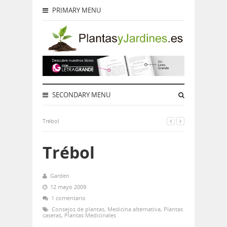
PRIMARY MENU
SECONDARY MENU
Trébol
Trébol
Garden
12 mayo 2009
1 comentario
Consejos de plantas
,
Medicina alternativa
,
Plantas
caseras
,
Plantas Medicinales