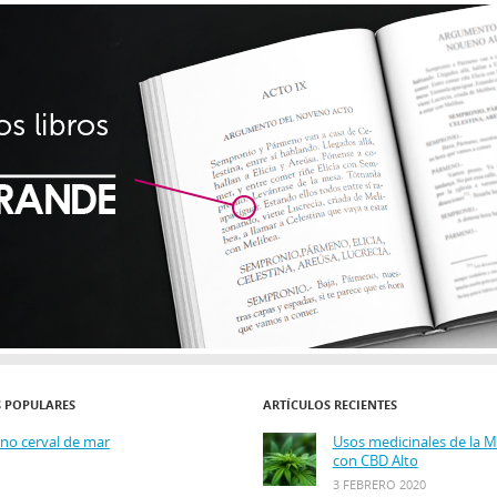
S POPULARES
ARTÍCULOS RECIENTES
ino cerval de mar
Usos medicinales de la 
con CBD Alto
3 FEBRERO 2020