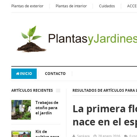
Plantas de exterior
Plantas de interior
Cuidados
ACCE
INICIO
CONTACTO
ARTÍCULOS RECIENTES
RESULTADOS DE ARTÍCULOS PARA L
Trabajos de
La primera fl
otoño para
el jardín
nace en el es
Kit de
Sankara
28 enero 2016
0 co
cultivo para