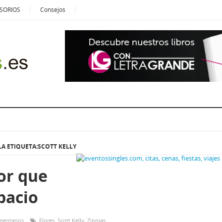
SORIOS
Consejos
A ETIQUETA:SCOTT KELLY
or que
pacio
mentarios
Flores
,
Scott Kelly
,
Zinnias