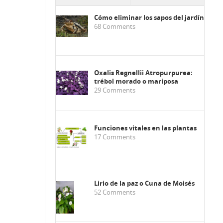
Cómo eliminar los sapos del jardín
68
Comments
Oxalis Regnellii Atropurpurea:
trébol morado o mariposa
29
Comments
Funciones vitales en las plantas
17
Comments
Lirio de la paz o Cuna de Moisés
52
Comments