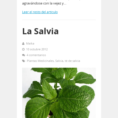
agravándose con la vejez y…
Leer el resto del artículo
La Salvia
Maika
10 octubre 2012
4 comentarios
Plantas Medicinales
,
Salvia
,
té de salvia