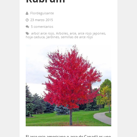
Flordeguisante
23 marzo 2015
5 comentarios
arbol arce rojo
,
Arboles
,
arce
,
arce rojo japones
,
hoja caduca
,
Jardines
,
semillas de arce rojo
El arce rojo americano o arce de Canadá es uno