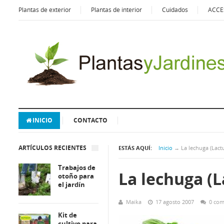
Plantas de exterior
Plantas de interior
Cuidados
ACCE
INICIO
CONTACTO
ARTÍCULOS RECIENTES
ESTÁS AQUÍ:
Inicio
→
La lechuga (Lactu
Trabajos de
La lechuga (L
otoño para
el jardín
Maika
17 agosto 2007
0 com
Kit de
cultivo para