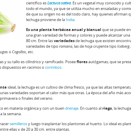
científico es
Lactuca sativa
. Es un vegetal muy conocido y cul
todo el mundo, ya que se utiliza mucho en ensaladas y comi
de que su origen no es del todo claro, hay quienes afirman q
lechuga proviene de la
India
.
Es una planta herbácea anual y bianual
que se puede en
una gran variedad de formas y colores y puede alcanzar una 
80 cm. Entre las
variedades
de lechuga que existen encontr
variedades de tipo
romana
, las de hoja crujiente tipo
Iceberg
,
hugas
o
Cogollos
, etc.
s y su tallo es cilíndrico y ramificado. Posee
flores
autógamas; que se pres
os dispuestos en racimos o
corimbos
.
ente
ideal, la lechuga es un cultivo de clima fresco, ya que las altas temperat
unas variedades soportan el calor más que otras. La época del año más aco
 primavera o finales del verano.
rico en materia orgánica y con un buen
drenaje
. En cuanto al
riego
, la lechug
a la semana.
 hacer
semilleros
y luego trasplantar los plantones al huerto. Lo ideal es plan
ntre ellas y de 20 a 30 cm. entre plantas.