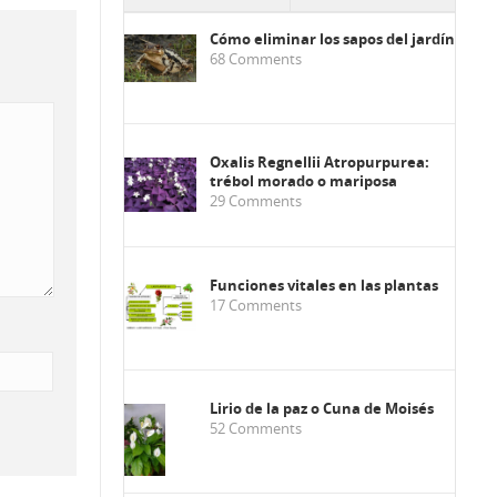
Cómo eliminar los sapos del jardín
68
Comments
Oxalis Regnellii Atropurpurea:
trébol morado o mariposa
29
Comments
Funciones vitales en las plantas
17
Comments
Lirio de la paz o Cuna de Moisés
52
Comments