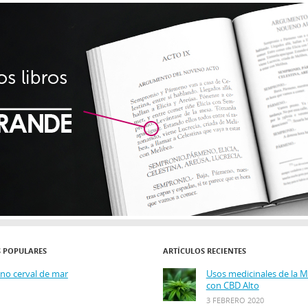
S POPULARES
ARTÍCULOS RECIENTES
ino cerval de mar
Usos medicinales de la 
con CBD Alto
3 FEBRERO 2020