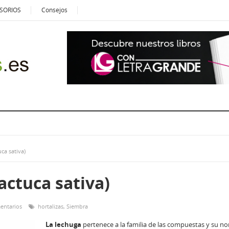
SORIOS
Consejos
ca sativa)
actuca sativa)
entarios
hortalizas
,
Siembra
La lechuga
pertenece a la familia de las compuestas y su n