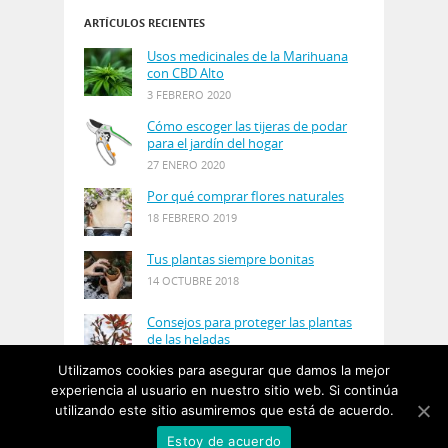
ARTÍCULOS RECIENTES
Usos medicinales de la Marihuana
con CBD Alto
3 FEBRERO 2020
Cómo escoger las tijeras de podar
para el jardín del hogar
27 ENERO 2020
Por qué comprar flores naturales
18 FEBRERO 2019
Tus plantas siempre bonitas
14 OCTUBRE 2018
Consejos para proteger las plantas
de las heladas
21 AGOSTO 2018
Utilizamos cookies para asegurar que damos la mejor
experiencia al usuario en nuestro sitio web. Si continúa
utilizando este sitio asumiremos que está de acuerdo.
© Copyright 2019
PlantasyJardines
· Designed by
Estoy de acuerdo
Salgarus Inc