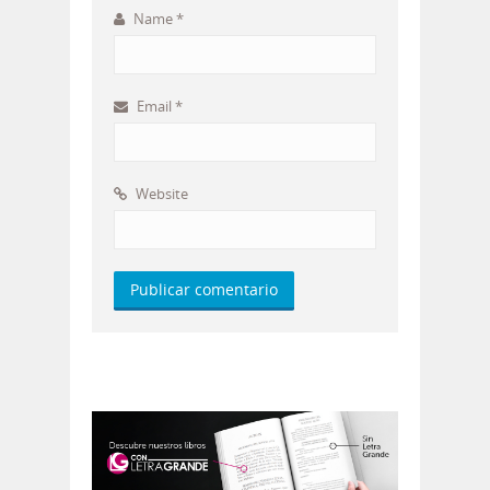
Name
*
Email
*
Website