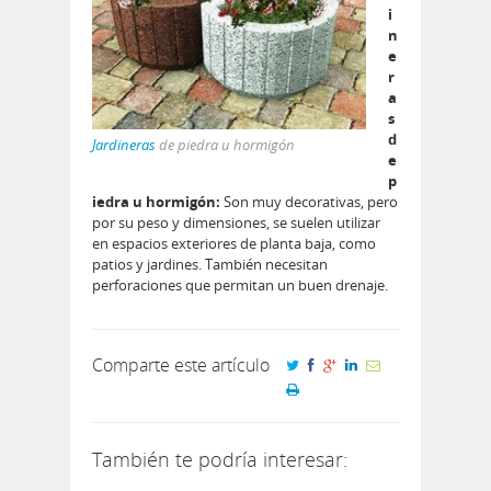
i
n
e
r
a
s
d
Jardineras
de piedra u hormigón
e
p
iedra u hormigón:
Son muy decorativas, pero
por su peso y dimensiones, se suelen utilizar
en espacios exteriores de planta baja, como
patios y jardines. También necesitan
perforaciones que permitan un buen drenaje.
Comparte este artículo
También te podría interesar: