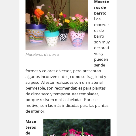
Macete
ros de
barro:
Los
maceter
os de
barro
son muy
decorati
vos y
Maceteros de barro
pueden
ser de
formas y colores diversos, pero presentan
algunos inconvenientes, como su fragilidad y
su peso. Al estar realizadas con un material
permeable, son recomendables para plantas
de clima seco y temperaturas templadas,
porque resisten mal las heladas. Por ese
motivo, son las más indicadas para las plantas
de interior.
Mace
teros
de