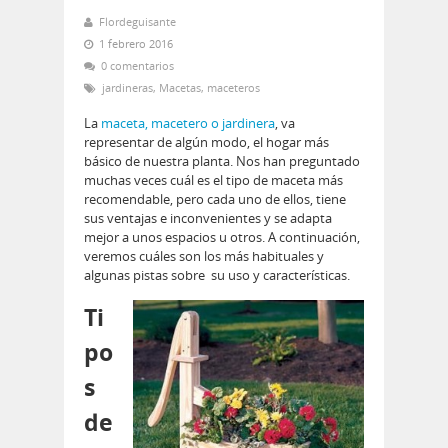
Flordeguisante
1 febrero 2016
0 comentarios
jardineras
,
Macetas
,
maceteros
La
maceta, macetero o jardinera
, va
representar de algún modo, el hogar más
básico de nuestra planta. Nos han preguntado
muchas veces cuál es el tipo de maceta más
recomendable, pero cada uno de ellos, tiene
sus ventajas e inconvenientes y se adapta
mejor a unos espacios u otros. A continuación,
veremos cuáles son los más habituales y
algunas pistas sobre su uso y características.
Ti
po
s
de