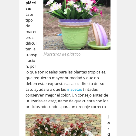
plásti
co:
Este
tipo
de
macet
eros
dificul
tan la
Maceteros de plástico
transp
iració
n, por
lo que son ideales para las plantas tropicales,
que requieren mayor humedad y que no
deben estar expuestas a la luz directa del sol.
Esto ayudará a que las
macetas
tintadas
conserven mejor el color. Un consejo antes de
utilizarlas es asegurarse de que cuenta con los
orificios adecuados para un drenaje correcto.
J
a
r
d