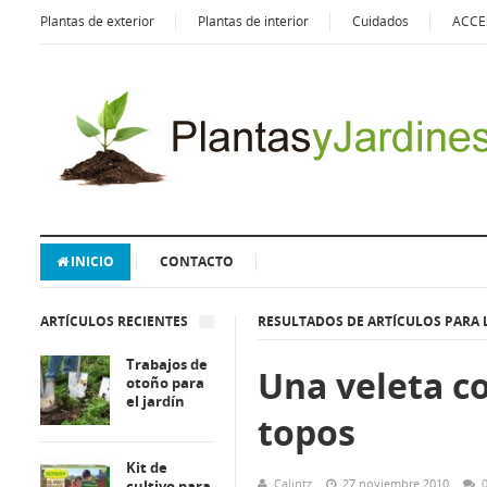
Plantas de exterior
Plantas de interior
Cuidados
ACCE
INICIO
CONTACTO
ARTÍCULOS RECIENTES
RESULTADOS DE ARTÍCULOS PARA 
Trabajos de
Una veleta co
otoño para
el jardín
topos
Kit de
Calintz
27 noviembre 2010
cultivo para