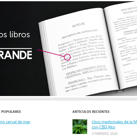
S POPULARES
ARTÍCULOS RECIENTES
ino cerval de mar
Usos medicinales de la 
con CBD Alto
3 FEBRERO 2020