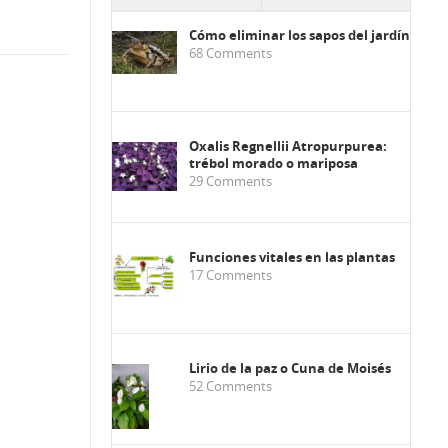
Cómo eliminar los sapos del jardín
68
Comments
Oxalis Regnellii Atropurpurea:
trébol morado o mariposa
29
Comments
Funciones vitales en las plantas
17
Comments
Lirio de la paz o Cuna de Moisés
52
Comments