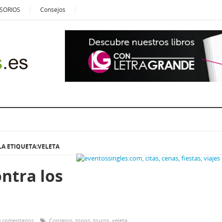
SORIOS
Consejos
LA ETIQUETA:VELETA
ntra los
0 comentarios
Consejos
,
topos
,
trucos
,
veleta