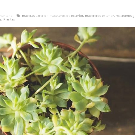
mentario
macetas exterior
,
maceteros de exterior
,
maceteros exterior
,
maceteros g
s
,
Plantas