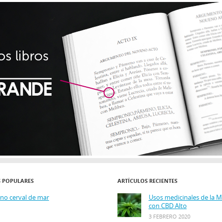
S POPULARES
ARTÍCULOS RECIENTES
ino cerval de mar
Usos medicinales de la 
con CBD Alto
3 FEBRERO 2020