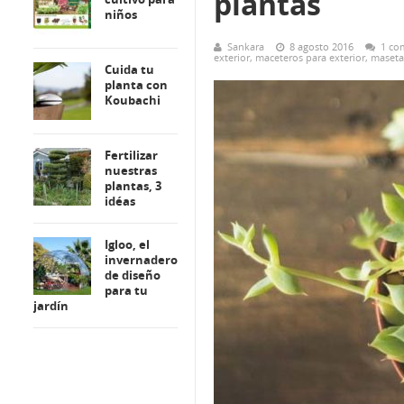
plantas
niños
Sankara
8 agosto 2016
1 co
exterior
,
maceteros para exterior
,
maseta
Cuida tu
planta con
Koubachi
Fertilizar
nuestras
plantas, 3
idéas
Igloo, el
invernadero
de diseño
para tu
jardín