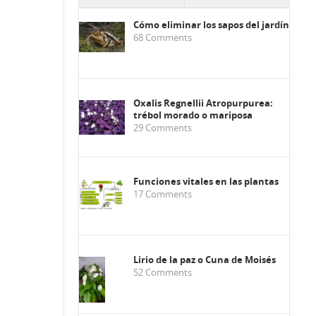
Cómo eliminar los sapos del jardín
68
Comments
Oxalis Regnellii Atropurpurea:
trébol morado o mariposa
29
Comments
Funciones vitales en las plantas
17
Comments
Lirio de la paz o Cuna de Moisés
52
Comments