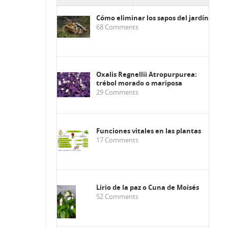
Cómo eliminar los sapos del jardín
68
Comments
Oxalis Regnellii Atropurpurea:
trébol morado o mariposa
29
Comments
Funciones vitales en las plantas
17
Comments
Lirio de la paz o Cuna de Moisés
52
Comments