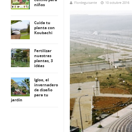
Flordeguisante
10 octubre 2016
niños
Cuida tu
planta con
Koubachi
Fertilizar
nuestras
plantas, 3
idéas
Igloo, el
invernadero
de diseño
para tu
jardín