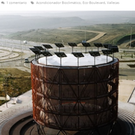
1 comentario
Acondicionador Bioclimático
,
Eco-Boulevard
,
Vallecas