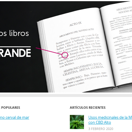
S POPULARES
ARTÍCULOS RECIENTES
ino cerval de mar
Usos medicinales de la 
con CBD Alto
3 FEBRERO 2020