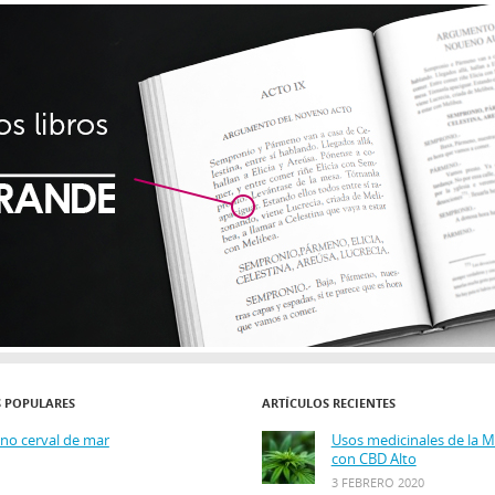
S POPULARES
ARTÍCULOS RECIENTES
ino cerval de mar
Usos medicinales de la 
con CBD Alto
3 FEBRERO 2020