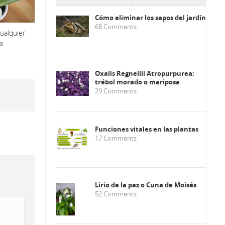
Cómo eliminar los sapos del jardín
68
Comments
cualquier
a
Oxalis Regnellii Atropurpurea:
trébol morado o mariposa
29
Comments
Funciones vitales en las plantas
17
Comments
Lirio de la paz o Cuna de Moisés
52
Comments