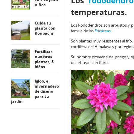
Los
rododendro
niños
temperaturas.
Cuida tu
Los Rododendros son arbustos y pe
planta con
familia de las
Ericáceas
.
Koubachi
Son plantas muy resistentes al frío.
cordillera del Himalaya y por regi
Fertilizar
nuestras
Su nombre proviene del griego y sig
plantas, 3
un arbusto con flores.
idéas
Igloo, el
invernadero
de diseño
para tu
jardín