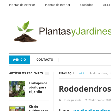
Plantas de exterior
Plantas de interior
Cuidados
ACCE
INICIO
CONTACTO
ARTÍCULOS RECIENTES
ESTÁS AQUÍ:
Inicio
→
Rododendros, pl
Trabajos de
Rododendros,
otoño para
el jardín
Flordeguisante
28 diciembre 201
Kit de
cultivo para