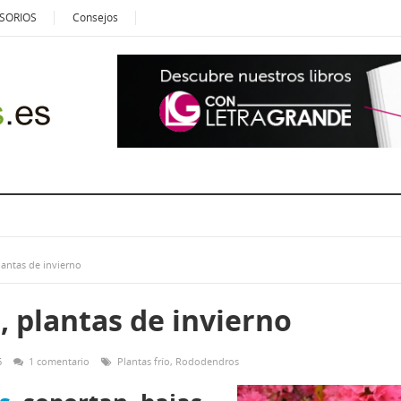
SORIOS
Consejos
antas de invierno
 plantas de invierno
6
1 comentario
Plantas frío
,
Rododendros