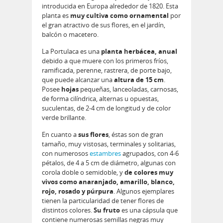
introducida en Europa alrededor de 1820. Esta
planta es
muy cultiva como ornamental
por
el gran atractivo de sus flores, en el jardín,
balcón o macetero.
La Portulaca es una
planta herbácea, anual
debido a que muere con los primeros fríos,
ramificada, perenne, rastrera, de porte bajo,
que puede alcanzar una
altura de 15 cm
.
Posee
hojas
pequeñas, lanceoladas, carnosas,
de forma cilíndrica, alternas u opuestas,
suculentas, de 2-4 cm de longitud y de color
verde brillante.
En cuanto a
sus flores
, éstas son de gran
tamaño, muy vistosas, terminales y solitarias,
con numerosos
estambres
agrupados, con 4-6
pétalos, de 4 a 5 cm de diámetro, algunas con
corola doble o semidoble, y
de colores muy
vivos como anaranjado, amarillo, blanco,
rojo, rosado y púrpura
. Algunos ejemplares
tienen la particularidad de tener flores de
distintos colores.
Su fruto
es una cápsula que
contiene numerosas semillas negras muy