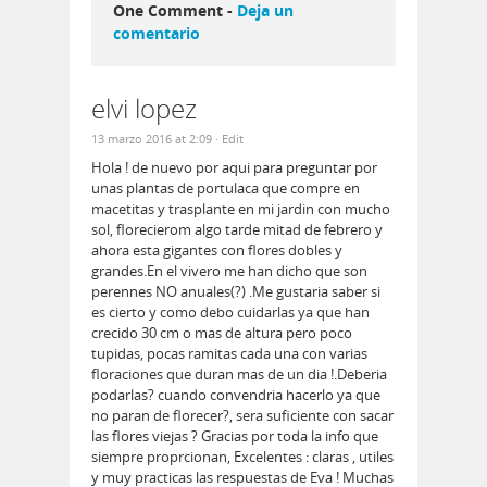
One Comment -
Deja un
comentario
elvi lopez
13 marzo 2016 at 2:09
· Edit
Hola ! de nuevo por aqui para preguntar por
unas plantas de portulaca que compre en
macetitas y trasplante en mi jardin con mucho
sol, florecierom algo tarde mitad de febrero y
ahora esta gigantes con flores dobles y
grandes.En el vivero me han dicho que son
perennes NO anuales(?) .Me gustaria saber si
es cierto y como debo cuidarlas ya que han
crecido 30 cm o mas de altura pero poco
tupidas, pocas ramitas cada una con varias
floraciones que duran mas de un dia !.Deberia
podarlas? cuando convendria hacerlo ya que
no paran de florecer?, sera suficiente con sacar
las flores viejas ? Gracias por toda la info que
siempre proprcionan, Excelentes : claras , utiles
y muy practicas las respuestas de Eva ! Muchas