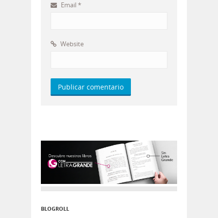
Email
*
Website
BLOGROLL