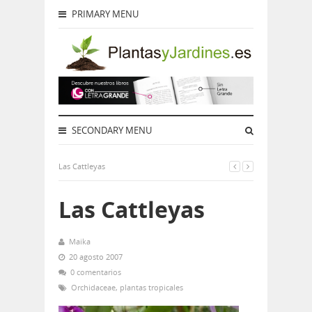
PRIMARY MENU
SECONDARY MENU
Las Cattleyas
Las Cattleyas
Maika
20 agosto 2007
0 comentarios
Orchidaceae
,
plantas tropicales