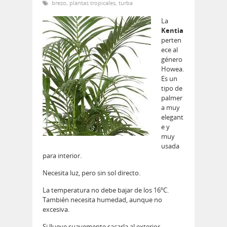
brezo
,
plantas tropicales
,
turba
La
Kentia
perten
ece al
género
Howea.
Es un
tipo de
palmer
a muy
elegant
e y
muy
usada
para interior.
Necesita luz, pero sin sol directo.
La temperatura no debe bajar de los 16ºC.
También necesita humedad, aunque no
excesiva.
Si llueve suavemente sacarla al exterior.