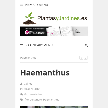
PRIMARY MENU
SECONDARY MENU
Haemanthus
Haemanthus
Calintz
10 abril 2012
0 comentarios
flor de sangre
,
Haemanthus