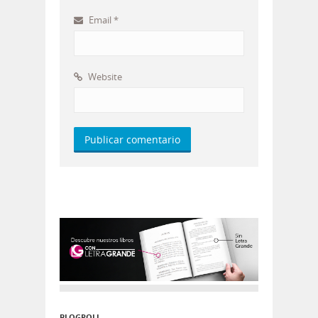
Email
*
Website
BLOGROLL