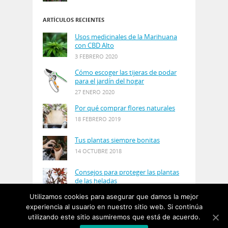
ARTÍCULOS RECIENTES
Usos medicinales de la Marihuana
con CBD Alto
3 FEBRERO 2020
Cómo escoger las tijeras de podar
para el jardín del hogar
27 ENERO 2020
Por qué comprar flores naturales
18 FEBRERO 2019
Tus plantas siempre bonitas
14 OCTUBRE 2018
Consejos para proteger las plantas
de las heladas
21 AGOSTO 2018
Utilizamos cookies para asegurar que damos la mejor
experiencia al usuario en nuestro sitio web. Si continúa
utilizando este sitio asumiremos que está de acuerdo.
© Copyright 2019
PlantasyJardines
· Designed by