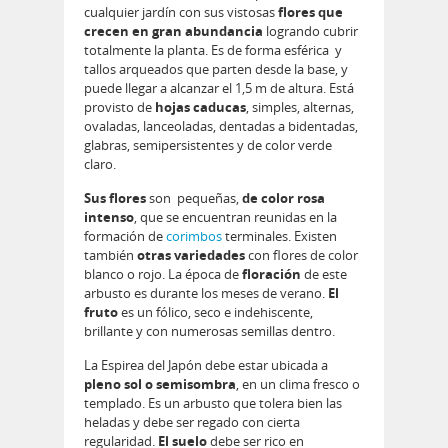
cualquier jardín con sus vistosas
flores que
crecen en gran abundancia
logrando cubrir
totalmente la planta. Es de forma esférica y
tallos arqueados que parten desde la base, y
puede llegar a alcanzar el 1,5 m de altura. Está
provisto de
hojas caducas
, simples, alternas,
ovaladas, lanceoladas, dentadas a bidentadas,
glabras, semipersistentes y de color verde
claro.
Sus flores
son pequeñas,
de color rosa
intenso
, que se encuentran reunidas en la
formación de
corimbos
terminales. Existen
también
otras variedades
con flores de color
blanco o rojo. La época de
floración
de este
arbusto es durante los meses de verano.
El
fruto
es un fólico, seco e indehiscente,
brillante y con numerosas semillas dentro.
La Espirea del Japón debe estar ubicada a
pleno sol o semisombra
, en un clima fresco o
templado. Es un arbusto que tolera bien las
heladas y debe ser regado con cierta
regularidad.
El suelo
debe ser rico en