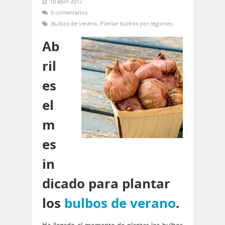
10 abril 2017
0 comentarios
Bulbos de verano
,
Plantar bulbos por regiones
Ab
ril
es
el
m
es
in
dicado para plantar
los
bulbos de verano
.