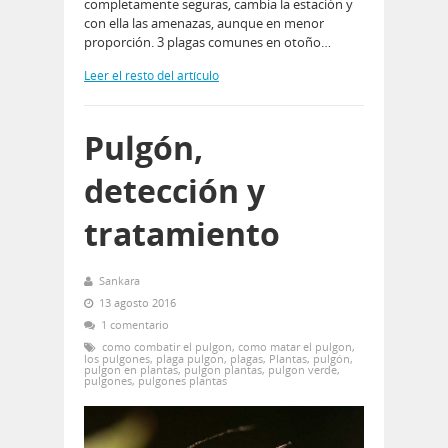
completamente seguras, cambia la estación y
con ella las amenazas, aunque en menor
proporción. 3 plagas comunes en otoño…
Leer el resto del artículo
Pulgón,
detección y
tratamiento
Sankara
13 agosto 2016
1 comentario
como combatir el pulgon
,
como matar el pulgon
,
los pulgones
,
plaga pulgon
,
plagas
,
Plantas
,
pulgón
,
pulgon en plantas
,
pulgon plantas
,
pulgon verde
,
pulgones
,
pulgones plantas