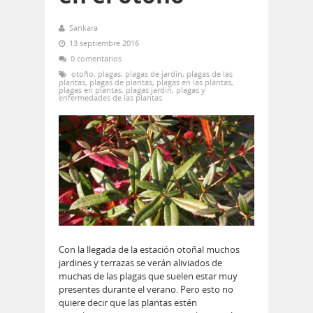
Sankara
13 septiembre 2016
0 comentarios
otoño
,
plagas
,
plagas de jardin
,
plagas de las
plantas
,
plagas de plantas
,
plagas en las plantas
,
plagas en plantas
,
plagas jardin
,
plagas y
enfermedades de las plantas
Con la llegada de la estación otoñal muchos
jardines y terrazas se verán aliviados de
muchas de las plagas que suelen estar muy
presentes durante el verano. Pero esto no
quiere decir que las plantas estén