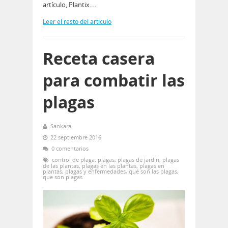
artículo, Plantix.…
Leer el resto del artículo
Receta casera
para combatir las
plagas
Sankara
22 septiembre 2016
0 comentarios
control de plaga
,
plagas
,
plagas de jardin
,
plagas
de las plantas
,
plagas en las plantas
,
plagas en
plantas
,
plagas y enfermedades
,
qué son las plagas
,
que son plagas