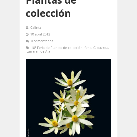
colección
Calintz
10 abril 2012
0 comentarios
10ª Feria de Plantas de colección
,
feria
,
Gipuzkoa
,
Iturraran de Aia