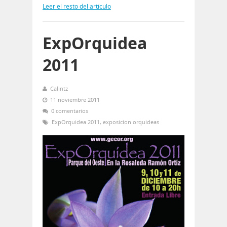
Leer el resto del artículo
ExpOrquidea
2011
Calintz
11 noviembre 2011
0 comentarios
ExpOrquidea 2011
,
exposicion orquideas