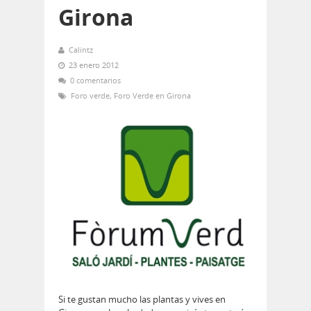
Girona
Calintz
23 enero 2012
0 comentarios
Foro verde
,
Foro Verde en Girona
Si te gustan mucho las plantas y vives en