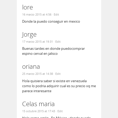
lore
16 marzo 2015 at 4:56
· Edit
Donde la puedo conseguir en mexico
Jorge
17 marzo 2015 at 19:31
· Edit
Buenas tardes en donde puedocomprar
espino cerval en jalisco
oriana
25 marzo 2015 at 14:38
· Edit
Hola quisiera saber si existe en venezuela
como lo podria adquirir cual es su precio xq me
parece interesante
Celas maria
15 octubre 2015 at 17:43
· Edit
Hola como están . En México ¿donde puedo