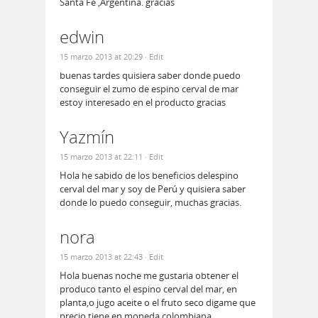
Santa Fe ,Argentina. gracias
edwin
15 marzo 2013 at 20:29
· Edit
buenas tardes quisiera saber donde puedo
conseguir el zumo de espino cerval de mar
estoy interesado en el producto gracias
Yazmín
15 marzo 2013 at 22:11
· Edit
Hola he sabido de los beneficios delespino
cerval del mar y soy de Perú y quisiera saber
donde lo puedo conseguir, muchas gracias.
nora
15 marzo 2013 at 22:43
· Edit
Hola buenas noche me gustaria obtener el
produco tanto el espino cerval del mar, en
planta,o jugo aceite o el fruto seco digame que
precio tiene en moneda colombiana