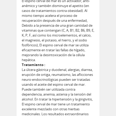
El espino cerval de mar es un activador, anti-
anémico y también disminuye el apetito (en
casos de tratamientos contra obesidad). Al
mismo tiempo acelera el proceso de
recuperación después de una enfermedad,
Debido a la presencia de una gran cantidad de
vitaminas que contengan (C, A, B1, B2, B6, B9, E,
K, P, F, así como los microelementos, el calcio,
el magnesio, el potasio, el hierro, y el sodio
fosfóricos), El espino cerval de mar se utiliza
eficazmente en tratar las fallas de hígado,
mejorando la desintoxicación de la célula
hepática.
Tratamiento :
La úlcera gástrica y duodenal, alergias, diarrea,
erupción de ortiga, reumatismo, las aflicciones
neuro-endocrinológicas pueden ser tratadas
usando el aceite del espino cerval de mar.
Puede también ser utilizada contra
dependencia, anemia, astenia y la tensión del
alcohol. En tratar la hipertensión y la gingivitis,
El espino cerval de mar tiene un tratamiento
excelente mezclado con otras hierbas
medicinales. Los resultados extraordinarios