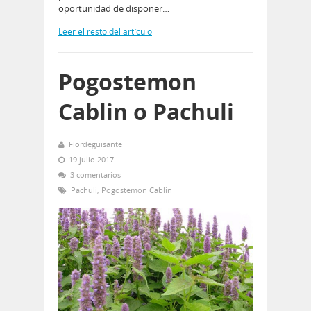
oportunidad de disponer…
Leer el resto del artículo
Pogostemon
Cablin o Pachuli
Flordeguisante
19 julio 2017
3 comentarios
Pachuli
,
Pogostemon Cablin