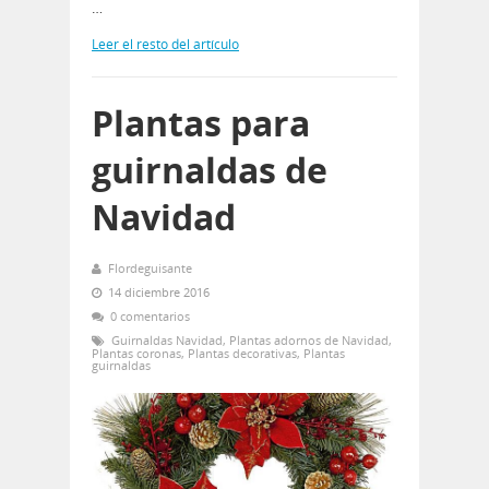
…
Leer el resto del artículo
Plantas para
guirnaldas de
Navidad
Flordeguisante
14 diciembre 2016
0 comentarios
Guirnaldas Navidad
,
Plantas adornos de Navidad
,
Plantas coronas
,
Plantas decorativas
,
Plantas
guirnaldas