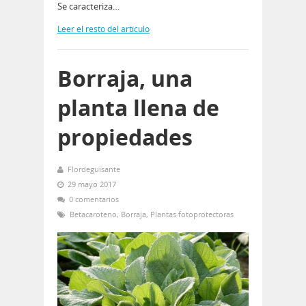
Se caracteriza…
Leer el resto del artículo
Borraja, una
planta llena de
propiedades
Flordeguisante
29 mayo 2017
0 comentarios
Betacaroteno
,
Borraja
,
Plantas fotoprotectoras