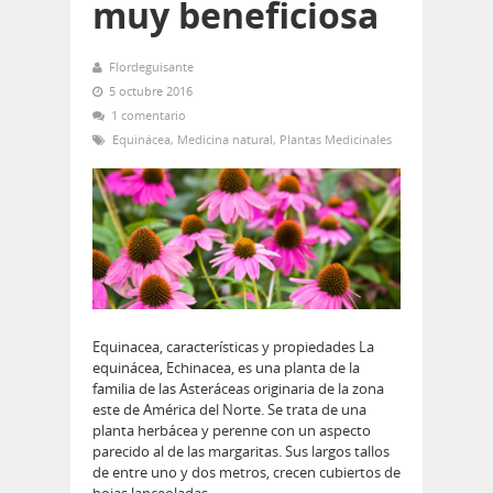
muy beneficiosa
Flordeguisante
5 octubre 2016
1 comentario
Equinácea
,
Medicina natural
,
Plantas Medicinales
Equinacea, características y propiedades La
equinácea, Echinacea, es una planta de la
familia de las Asteráceas originaria de la zona
este de América del Norte. Se trata de una
planta herbácea y perenne con un aspecto
parecido al de las margaritas. Sus largos tallos
de entre uno y dos metros, crecen cubiertos de
hojas lanceoladas…