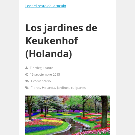
Leer el resto del artículo
Los jardines de
Keukenhof
(Holanda)
Flordeguisante
16 septiembre 2015
1 comentario
Flores
,
Holanda
,
Jardines
,
tulipanes