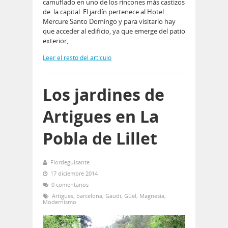
camuflado en uno de los rincones más castizos
de la capital. El jardín pertenece al Hotel
Mercure Santo Domingo y para visitarlo hay
que acceder al edificio, ya que emerge del patio
exterior,…
Leer el resto del artículo
Los jardines de
Artigues en La
Pobla de Lillet
Flordeguisante
17 diciembre 2014
0 comentarios
Artigues
,
barcelona
,
Gaudí
,
Güel
,
Magnesia
,
Modernismo