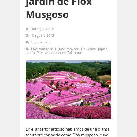
jardín de Flox
Musgoso
Flordeguisante
10 agosto 2015
1 comentario
Flox musgoso
,
Higashimokoto
,
Hokkaido
,
Japón
,
Jardín
,
Plantas tapizantes
,
Takinoue
En el anterior artículo hablamos de una planta
tapizante conocida como Flox musgoso, cuyo