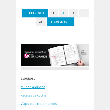
← PREVIOUS
1
2
3
…
26
SIGUIENTE →
BLOGROLL
MundoJardineria
Recetas de cocina
Viajes para trotamundos