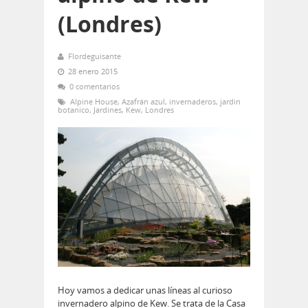
(Londres)
Flordeguisante
28 enero 2015
0 comentarios
Alpine House
,
Azafrán azul
,
invernaderos
,
jardin
botanico
,
Jardines
,
Kew
,
Londres
Hoy vamos a dedicar unas líneas al curioso
invernadero alpino de Kew. Se trata de la Casa