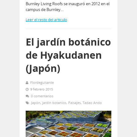
Burnley Living Roofs se inauguró en 2012 en el
campus de Burnley…
Leer el resto del artículo
El jardín botánico
de Hyakudanen
(Japón)
Flordeguisante
9 febrero 2015
0 comentarios
Japón
,
jardin botanico
,
Paisajes
,
Tadao Ando