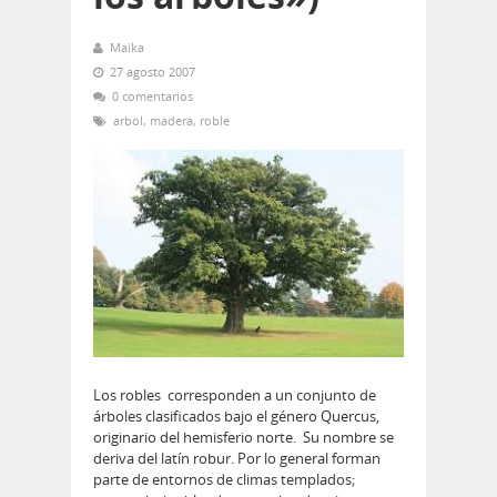
Maika
27 agosto 2007
0 comentarios
arbol
,
madera
,
roble
Los robles corresponden a un conjunto de
árboles clasificados bajo el género Quercus,
originario del hemisferio norte. Su nombre se
deriva del latí­n robur. Por lo general forman
parte de entornos de climas templados;