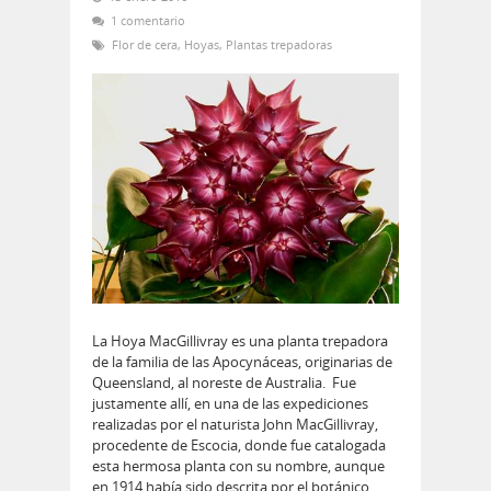
1 comentario
Flor de cera
,
Hoyas
,
Plantas trepadoras
La Hoya MacGillivray es una planta trepadora
de la familia de las Apocynáceas, originarias de
Queensland, al noreste de Australia. Fue
justamente allí, en una de las expediciones
realizadas por el naturista John MacGillivray,
procedente de Escocia, donde fue catalogada
esta hermosa planta con su nombre, aunque
en 1914 había sido descrita por el botánico…