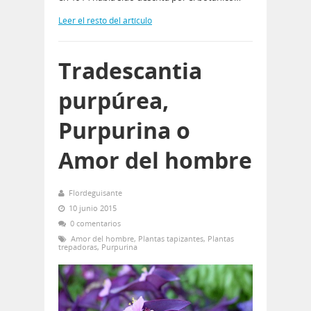
Leer el resto del artículo
Tradescantia
purpúrea,
Purpurina o
Amor del hombre
Flordeguisante
10 junio 2015
0 comentarios
Amor del hombre
,
Plantas tapizantes
,
Plantas
trepadoras
,
Purpurina