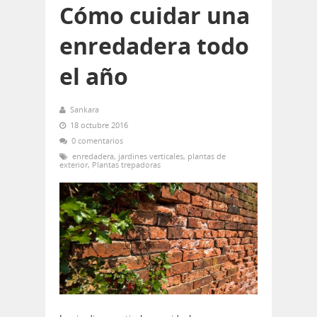
Cómo cuidar una
enredadera todo
el año
Sankara
18 octubre 2016
0 comentarios
enredadera
,
jardines verticales
,
plantas de
exterior
,
Plantas trepadoras