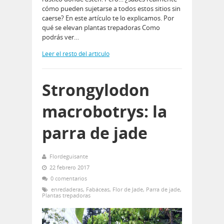
cómo pueden sujetarse a todos estos sitios sin
caerse? En este artículo te lo explicamos. Por
qué se elevan plantas trepadoras Como
podrás ver…
Leer el resto del artículo
Strongylodon
macrobotrys: la
parra de jade
Flordeguisante
22 febrero 2017
0 comentarios
enredaderas
,
Fabáceas
,
Flor de Jade
,
Parra de jade
,
Plantas trepadoras