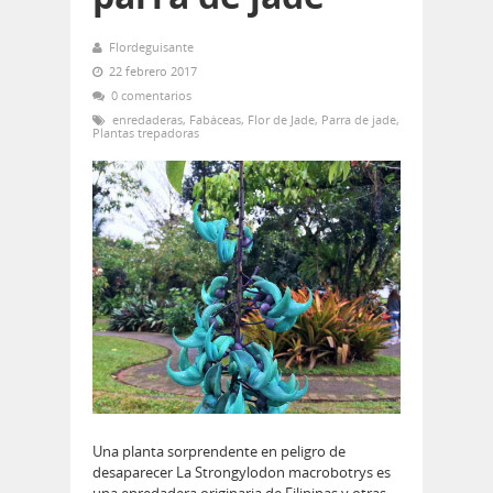
Flordeguisante
22 febrero 2017
0 comentarios
enredaderas
,
Fabáceas
,
Flor de Jade
,
Parra de jade
,
Plantas trepadoras
Una planta sorprendente en peligro de
desaparecer La Strongylodon macrobotrys es
una enredadera originaria de Filipinas y otras