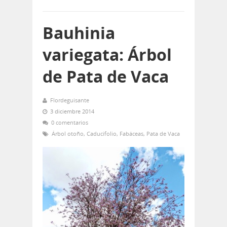
Bauhinia
variegata: Árbol
de Pata de Vaca
Flordeguisante
3 diciembre 2014
0 comentarios
Árbol otoño
,
Caducifolio
,
Fabáceas
,
Pata de Vaca