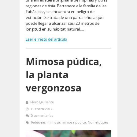
regiones de Asia. Pertenece a la familia de las
Fabáceas y se encuentra en peligro de
extinción. Se trata de una parra leñosa que
puede llegar a alcanzar casi 20 metros de
longitud en su hábitat natural.…
Leer el resto del artículo
Mimosa púdica,
la planta
vergonzosa
Flordeguisante
11 enero 2017
0 comentarios
Fabáceas
,
mimosa
,
mimosa pudica
,
Nometoques