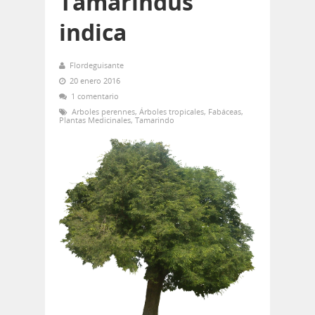
Tamarindus
indica
Flordeguisante
20 enero 2016
1 comentario
Arboles perennes
,
Árboles tropicales
,
Fabáceas
,
Plantas Medicinales
,
Tamarindo