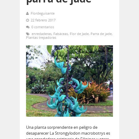
Flordeguisante
22 febrero 2017
0 comentarios
enredaderas
,
Fabáceas
,
Flor de Jade
,
Parra de jade
,
Plantas trepadoras
Una planta sorprendente en peligro de
desaparecer La Strongylodon macrobotrys es
una enredadera originaria de Filipinas y otras