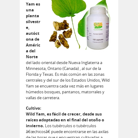
Yam es
una
planta
silvestr
e,
autóct
ona de
Améric
a del
Norte
del lado oriental desde Nueva Inglaterra a
Minnesota, Ontario (Canada) , al sur de la
Florida y Texas. Es más común en las zonas
centrales y del sur de los Estados Unidos, Wild
Yam se encuentra cada vez más en lugares
húmedos bosques, pantanos, matorrales y
vallas de carretera.
Cultivo:
Wild Yam, es fácil de crecer, desde sus
raíces adoptadas en el final del otoño o
invierno.
Los tubérculos o tubérculos
â€œchicosâ€ puede encontrarse en las axilas
de las hojas que s encuentran cultivadas a