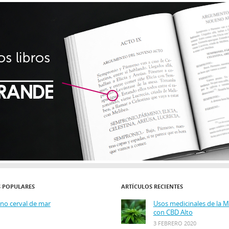
S POPULARES
ARTÍCULOS RECIENTES
ino cerval de mar
Usos medicinales de la 
con CBD Alto
3 FEBRERO 2020