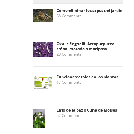
Cómo eliminar los sapos del jardín
68
Comments
Oxalis Regnellii Atropurpurea:
trébol morado o mariposa
29
Comments
Funciones vitales en las plantas
17
Comments
Lirio de la paz o Cuna de Moisés
52
Comments