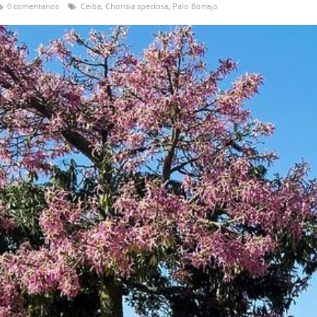
0 comentarios
Ceiba
,
Chorisia speciosa
,
Palo Borrajo