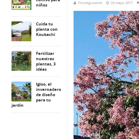
Flordeguisante
24 mayo 2017
niños
Cuida tu
planta con
Koubachi
Fertilizar
nuestras
plantas, 3
idéas
Igloo, el
invernadero
de diseño
para tu
jardín