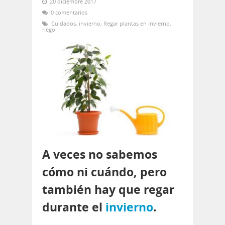
20 diciembre 2017
0 comentarios
Cuidados
,
invierno
,
Regar plantas en invierno
,
riego
A veces no sabemos
cómo ni cuándo, pero
también hay que regar
durante el
invierno
.