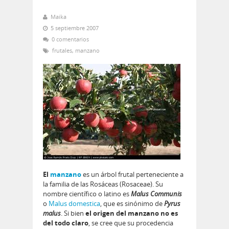
Maika
5 septiembre 2007
0 comentarios
frutales
,
manzano
El
manzano
es un árbol frutal perteneciente a
la familia de las Rosáceas (Rosaceae). Su
nombre cientí­fico o latino es
Malus Communis
o
Malus domestica
, que es sinónimo de
Pyrus
malus
. Si bien
el origen del manzano no es
del todo claro
, se cree que su procedencia