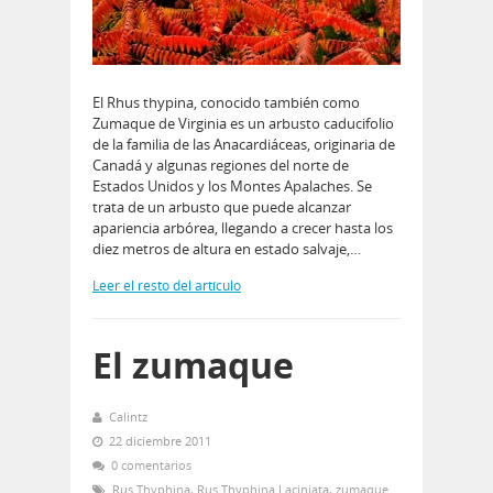
El Rhus thypina, conocido también como
Zumaque de Virginia es un arbusto caducifolio
de la familia de las Anacardiáceas, originaria de
Canadá y algunas regiones del norte de
Estados Unidos y los Montes Apalaches. Se
trata de un arbusto que puede alcanzar
apariencia arbórea, llegando a crecer hasta los
diez metros de altura en estado salvaje,…
Leer el resto del artículo
El zumaque
Calintz
22 diciembre 2011
0 comentarios
Rus Thyphina
,
Rus Thyphina Laciniata
,
zumaque