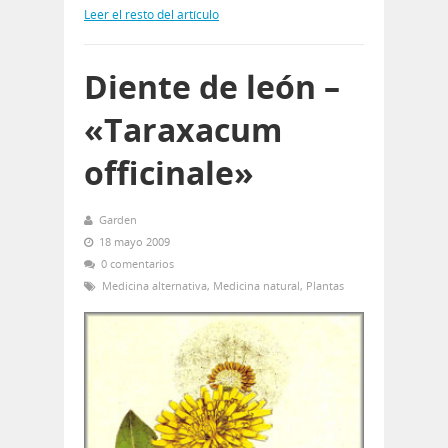
Leer el resto del artículo
Diente de león –
«Taraxacum
officinale»
Garden
18 mayo 2009
0 comentarios
Medicina alternativa
,
Medicina natural
,
Plantas