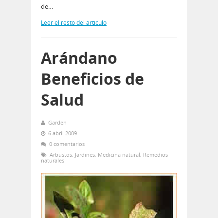
de…
Leer el resto del artículo
Arándano
Beneficios de
Salud
Garden
6 abril 2009
0 comentarios
Arbustos
,
Jardines
,
Medicina natural
,
Remedios
naturales