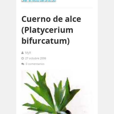
Leer el resto del artículo
Cuerno de alce
(Platycerium
bifurcatum)
MyR
27 octubre 2006
0 comentarios