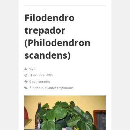
Filodendro
trepador
(Philodendron
scandens)
MyR
31 octubre 2006
0 comentarios
filoendro
,
Plantas trepadoras