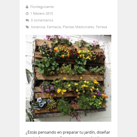
Flordeguisante
1 febrero 2015
0 comentarios
botanica
,
Farmacia
,
Plantas Medicinales
,
Terraza
¿Estás pensando en preparar tu jardín, diseñar