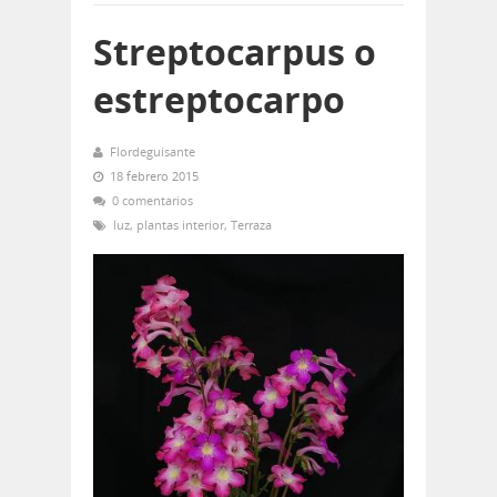
Streptocarpus o
estreptocarpo
Flordeguisante
18 febrero 2015
0 comentarios
luz
,
plantas interior
,
Terraza