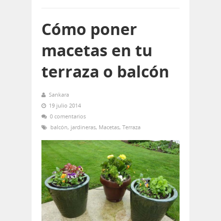
Cómo poner
macetas en tu
terraza o balcón
Sankara
19 julio 2014
0 comentarios
balcón
,
jardineras
,
Macetas
,
Terraza