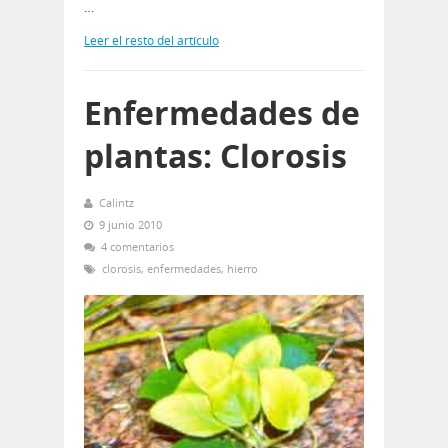
…
Leer el resto del artículo
Enfermedades de
plantas: Clorosis
Calintz
9 junio 2010
4 comentarios
clorosis
,
enfermedades
,
hierro