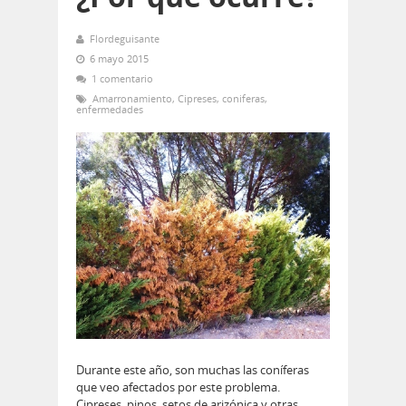
Flordeguisante
6 mayo 2015
1 comentario
Amarronamiento
,
Cipreses
,
coniferas
,
enfermedades
Durante este año, son muchas las coníferas
que veo afectados por este problema.
Cipreses, pinos, setos de arizónica y otras