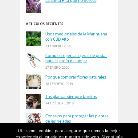
La Santa Rita que no florece
ARTÍCULOS RECIENTES
Usos medicinales de la Marihuana
con CBD Alto
3 FEBRERO 2020
Cómo escoger las tijeras de podar
para el jardín del hogar
27 ENERO 2020
Por qué comprar flores naturales
18 FEBRERO 2019
Tus plantas siempre bonitas
14 OCTUBRE 2018
Consejos para proteger las plantas
de las heladas
21 AGOSTO 2018
Utilizamos cookies para asegurar que damos la mejor
experiencia al usuario en nuestro sitio web. Si continúa