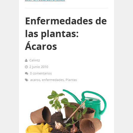
Enfermedades de
las plantas:
Ácaros
Calintz
2 junio 2010
0 comentarios
acaros
,
enfermedades
,
Plantas