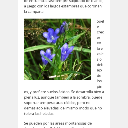
de encuentra casi siempre salpicado de blanco,
a juego con los largos estambres que coronan
la campana.
Suel
e
crec
er
en
bre
zale
s o
deb
ajo
de
los
pin
os, y prefiere suelos ácidos. Se desarrolla bien a
plena luz, aunque también a la sombra, puede
soportar temperaturas cálidas, pero no
demasiado elevadas, del mismo modo que no
tolera las heladas.
Se pueden por las áreas montañosas de