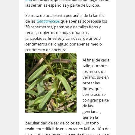
las serranías españolas y parte de Europa.
Se trata de una planta pequeña, de la familia
de las
Gentianaceae
que apenas sobrepasa los
30 centímetros, perenne y de tallos finos y
rectos, cubiertos de hojas opuestas,
lanceoladas, lineales y carnosas, de unos 3
centímetros de longitud por apenas medio
centímetro de anchura.
Al final de cada
tallo, durante
los meses de
verano, suelen
brotar las
flores, que
como ocurre
con gran parte
de las
gencianas,
tienen la
peculiaridad de ser de color azul, un tono
realmente difícil de encontrar en la floración de
las plantas, y que en la mayoría de los casos, se