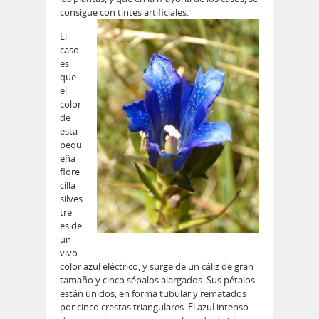
consigue con tintes artificiales.
El
caso
es
que
el
color
de
esta
pequ
eña
flore
cilla
silves
tre
es de
un
vivo
color azul eléctrico, y surge de un cáliz de gran
tamaño y cinco sépalos alargados. Sus pétalos
están unidos, en forma tubular y rematados
por cinco crestas triangulares. El azul intenso