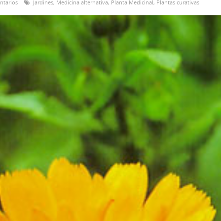
ntarios
Jardines
,
Medicina alternativa
,
Planta Medicinal
,
Plantas curativas