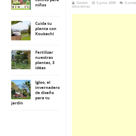
Garden
5 junio 2009
8 come
niños
decorativas
Cuida tu
planta con
Koubachi
Fertilizar
nuestras
plantas, 3
idéas
Igloo, el
invernadero
de diseño
para tu
jardín