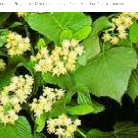
ntarios
Jardines
,
Medicina alternativa
,
Planta Medicinal
,
Plantas curativas