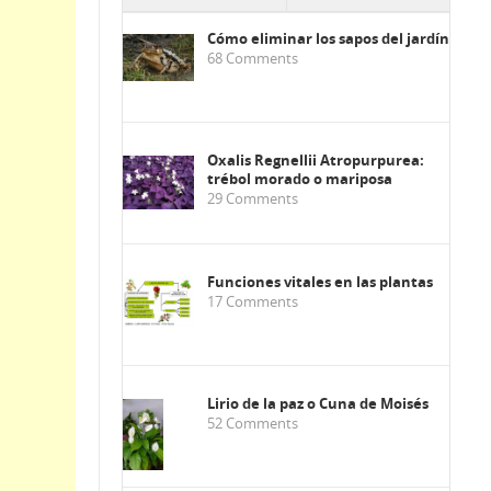
Cómo eliminar los sapos del jardín
68
Comments
Oxalis Regnellii Atropurpurea:
trébol morado o mariposa
29
Comments
Funciones vitales en las plantas
17
Comments
Lirio de la paz o Cuna de Moisés
52
Comments