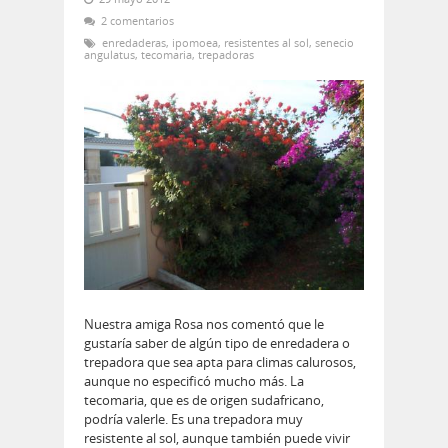
2 comentarios
enredaderas
,
ipomoea
,
resistentes al sol
,
senecio
angulatus
,
tecomaria
,
trepadoras
Nuestra amiga Rosa nos comentó que le
gustaría saber de algún tipo de enredadera o
trepadora que sea apta para climas calurosos,
aunque no especificó mucho más. La
tecomaria, que es de origen sudafricano,
podría valerle. Es una trepadora muy
resistente al sol, aunque también puede vivir