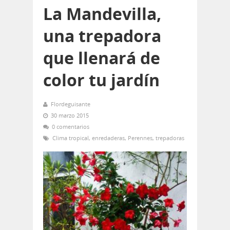
La Mandevilla,
una trepadora
que llenará de
color tu jardín
Flordeguisante
30 marzo 2015
0 comentarios
Clima tropical
,
enredaderas
,
Perennes
,
trepadoras