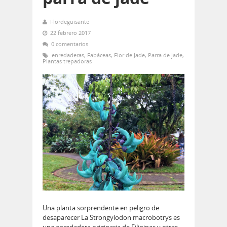
Flordeguisante
22 febrero 2017
0 comentarios
enredaderas
,
Fabáceas
,
Flor de Jade
,
Parra de jade
,
Plantas trepadoras
Una planta sorprendente en peligro de
desaparecer La Strongylodon macrobotrys es
una enredadera originaria de Filipinas y otras