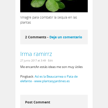
Vinagre para combatir la sequía en las
plantas
2 Comments -
Deja un comentario
Irma ramirrz
27 junio 2017 at 3:49
· Edit
Me encantAn estás ideas me son muy útiles
Pingback:
Así es la Beaucarnea o Pata de
elefante - www.plantasyjardines.es
Post Comment