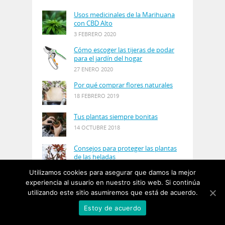
Usos medicinales de la Marihuana
con CBD Alto
3 FEBRERO 2020
Cómo escoger las tijeras de podar
para el jardín del hogar
27 ENERO 2020
Por qué comprar flores naturales
18 FEBRERO 2019
Tus plantas siempre bonitas
14 OCTUBRE 2018
Consejos para proteger las plantas
de las heladas
21 AGOSTO 2018
Utilizamos cookies para asegurar que damos la mejor
experiencia al usuario en nuestro sitio web. Si continúa
utilizando este sitio asumiremos que está de acuerdo.
© Copyright 2019
PlantasyJardines
· Designed by
Estoy de acuerdo
Salgarus Inc