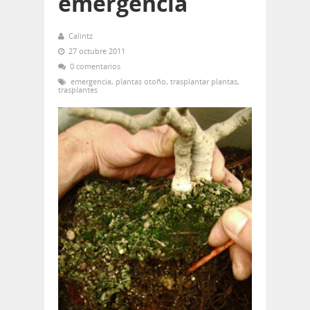
emergencia
Calintz
27 octubre 2011
0 comentarios
emergencia
,
plantas otoño
,
trasplantar plantas
,
trasplantes