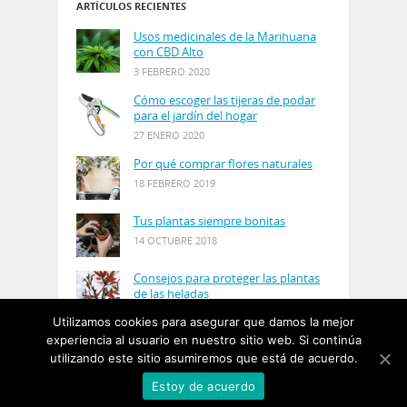
ARTÍCULOS RECIENTES
Usos medicinales de la Marihuana
con CBD Alto
3 FEBRERO 2020
Cómo escoger las tijeras de podar
para el jardín del hogar
27 ENERO 2020
Por qué comprar flores naturales
18 FEBRERO 2019
Tus plantas siempre bonitas
14 OCTUBRE 2018
Consejos para proteger las plantas
de las heladas
21 AGOSTO 2018
Utilizamos cookies para asegurar que damos la mejor
experiencia al usuario en nuestro sitio web. Si continúa
utilizando este sitio asumiremos que está de acuerdo.
© Copyright 2019
PlantasyJardines
· Designed by
Estoy de acuerdo
Salgarus Inc