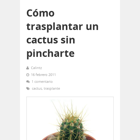
Cómo
trasplantar un
cactus sin
pincharte
Calintz
16 febrero 2011
1 comentario
cactus
,
trasplante