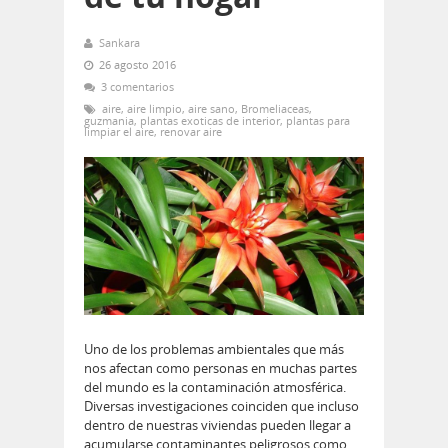
Sankara
26 agosto 2016
3 comentarios
aire
,
aire limpio
,
aire sano
,
Bromeliaceas
,
guzmania
,
plantas exoticas de interior
,
plantas para
limpiar el aire
,
renovar aire
Uno de los problemas ambientales que más
nos afectan como personas en muchas partes
del mundo es la contaminación atmosférica.
Diversas investigaciones coinciden que incluso
dentro de nuestras viviendas pueden llegar a
acumularse contaminantes peligrosos como