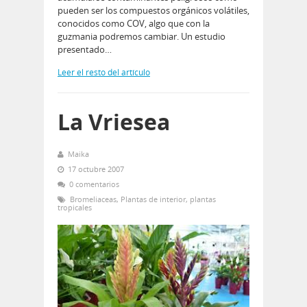
pueden ser los compuestos orgánicos volátiles,
conocidos como COV, algo que con la
guzmania podremos cambiar. Un estudio
presentado…
Leer el resto del artículo
La Vriesea
Maika
17 octubre 2007
0 comentarios
Bromeliaceas
,
Plantas de interior
,
plantas
tropicales