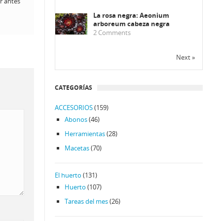
r antes
La rosa negra: Aeonium
arboreum cabeza negra
2
Comments
Next »
CATEGORÍAS
ACCESORIOS
(159)
Abonos
(46)
Herramientas
(28)
Macetas
(70)
El huerto
(131)
Huerto
(107)
Tareas del mes
(26)