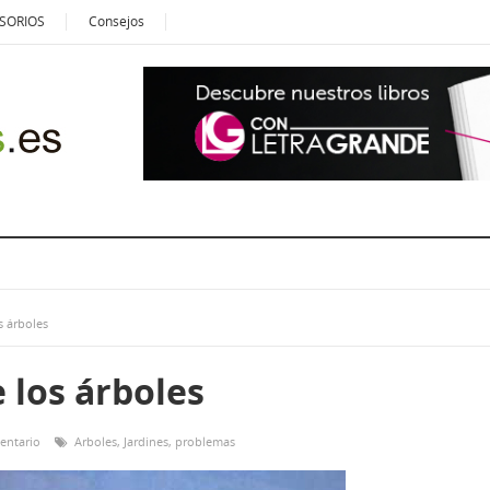
SORIOS
Consejos
s árboles
 los árboles
entario
Arboles
,
Jardines
,
problemas