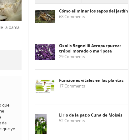
Cómo eliminar los sapos del jardín
68
Comments
de la dama
Oxalis Regnellii Atropurpurea:
trébol morado o mariposa
29
Comments
Funciones vitales en las plantas
17
Comments
go que
 me
Lirio de la paz o Cuna de Moisés
n
52
Comments
e de
de que yo