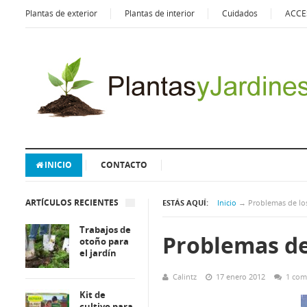
Plantas de exterior
Plantas de interior
Cuidados
ACCE
INICIO
CONTACTO
ARTÍCULOS RECIENTES
ESTÁS AQUÍ:
Inicio
→
Problemas de lo
Trabajos de
Problemas de
otoño para
el jardín
Calintz
17 enero 2012
1 com
Kit de
cultivo para