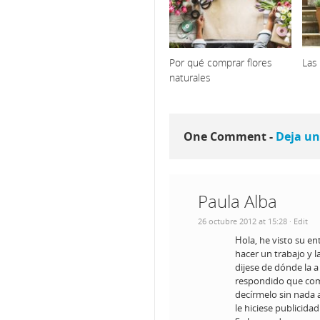
Por qué comprar flores
Las 
naturales
One Comment -
Deja un
Paula Alba
26 octubre 2012 at 15:28
· Edit
Hola, he visto su e
hacer un trabajo y l
dijese de dónde la a
respondido que como
decírmelo sin nada 
le hiciese publicida