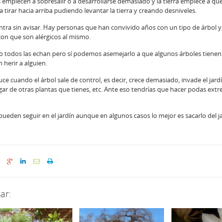
s empiecen a sobresalir o a desarrollarse demasiado y la tierra empiece a qu
a tirar hacia arriba pudiendo levantar la tierra y creando desniveles.
ntra sin avisar. Hay personas que han convivido años con un tipo de árbol y,
on que son alérgicos al mismo.
no todos las echan pero sí podemos asemejarlo a que algunos árboles tienen
herir a alguien.
ce cuando el árbol sale de control, es decir, crece demasiado, invade el jardí
gar de otras plantas que tienes, etc. Ante eso tendrías que hacer podas ext
pueden seguir en el jardín aunque en algunos casos lo mejor es sacarlo del j
ar: