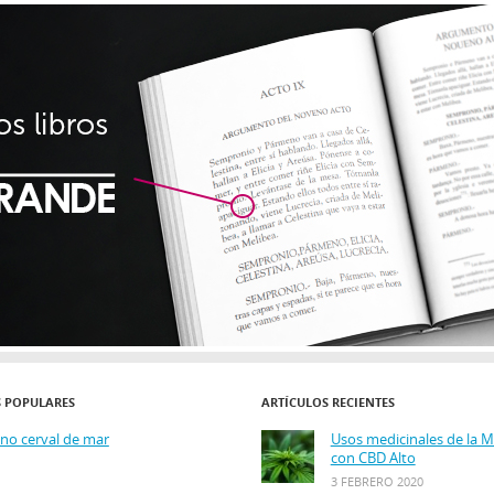
S POPULARES
ARTÍCULOS RECIENTES
ino cerval de mar
Usos medicinales de la 
con CBD Alto
3 FEBRERO 2020