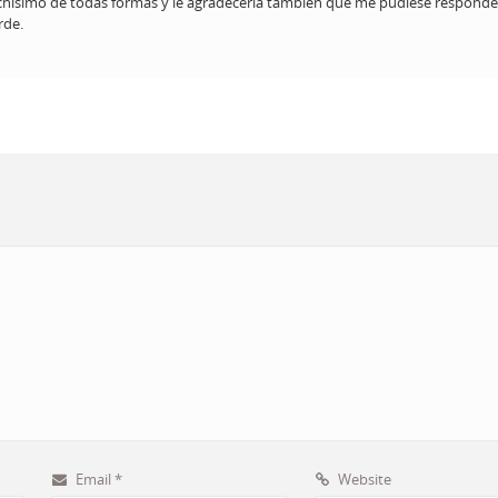
chísimo de todas formas y le agradecería también que me pudiese responde
rde.
Email
*
Website